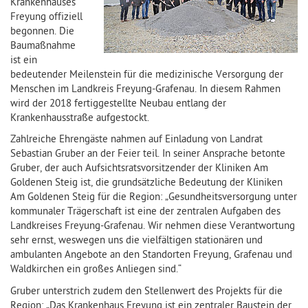
Krankenhauses
Freyung offiziell
begonnen. Die
Baumaßnahme
ist ein
bedeutender Meilenstein für die medizinische Versorgung der
Menschen im Landkreis Freyung-Grafenau. In diesem Rahmen
wird der 2018 fertiggestellte Neubau entlang der
Krankenhausstraße aufgestockt.
Zahlreiche Ehrengäste nahmen auf Einladung von Landrat
Sebastian Gruber an der Feier teil. In seiner Ansprache betonte
Gruber, der auch Aufsichtsratsvorsitzender der Kliniken Am
Goldenen Steig ist, die grundsätzliche Bedeutung der Kliniken
Am Goldenen Steig für die Region: „Gesundheitsversorgung unter
kommunaler Trägerschaft ist eine der zentralen Aufgaben des
Landkreises Freyung-Grafenau. Wir nehmen diese Verantwortung
sehr ernst, weswegen uns die vielfältigen stationären und
ambulanten Angebote an den Standorten Freyung, Grafenau und
Waldkirchen ein großes Anliegen sind.“
Gruber unterstrich zudem den Stellenwert des Projekts für die
Region: „Das Krankenhaus Freyung ist ein zentraler Baustein der