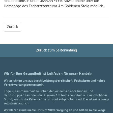
sind telefonisch unter 08552/974540 sowie online über die
Homepage des Facharztzentrums Am Goldenen Steig möglich.
Zurück
Zurück zum Seitenanfang
Wir für Ihre Gesundheit ist Leitfaden für unser Handeln
Wir zeichnen uns aus durch Leistungsbereitschaft, Fachwissen und hohes
Verantwortungsbewusstsein.
Enge Zusammenarbeit zwischen den einzelnen Abteilungen und
Berufsgruppen zeichnen die Kliniken Am Goldenen Steig aus, ein wichtiger
Grund, warum die Patienten bei uns gut aufgehoben sind. Das ist keineswegs
selbstverständlich.
Wir bieten rund um die Uhr Notfallversorgung an und halten so die Wege