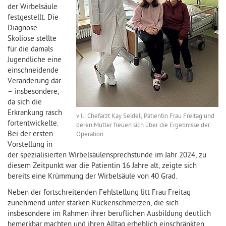
der Wirbelsäule
festgestellt. Die
Diagnose
Skoliose stellte
für die damals
Jugendliche eine
einschneidende
Veränderung dar
– insbesondere,
da sich die
Erkrankung rasch
v.l.: Chefarzt Kay Seidel, Patientin Frau Freitag und
fortentwickelte.
deren Mutter freuen sich über die Ergebnisse der
Bei der ersten
Operation.
Vorstellung in
der spezialisierten Wirbelsäulensprechstunde im Jahr 2024, zu
diesem Zeitpunkt war die Patientin 16 Jahre alt, zeigte sich
bereits eine Krümmung der Wirbelsäule von 40 Grad.
Neben der fortschreitenden Fehlstellung litt Frau Freitag
zunehmend unter starken Rückenschmerzen, die sich
insbesondere im Rahmen ihrer beruflichen Ausbildung deutlich
bemerkbar machten und ihren Alltag erheblich einschränkten.